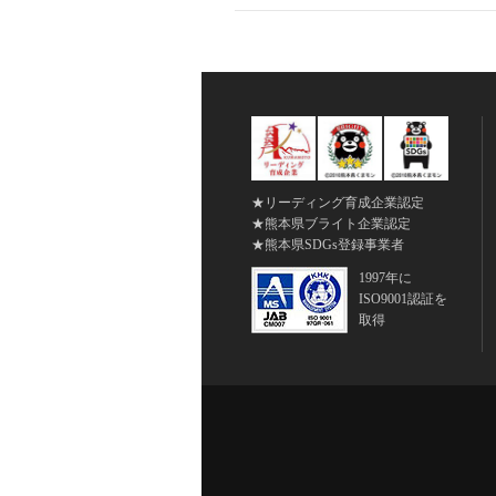
★リーディング育成企業認定
★熊本県ブライト企業認定
★熊本県SDGs登録事業者
1997年に
ISO9001認証を
取得