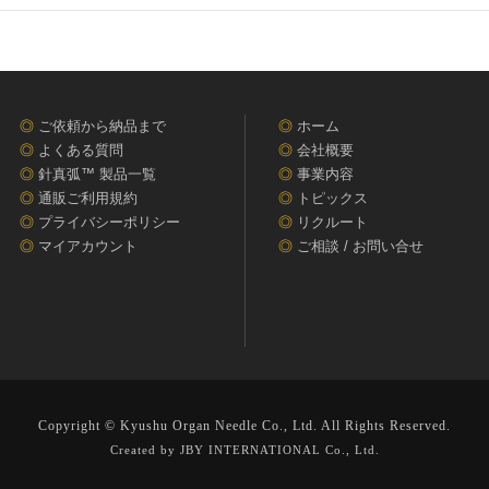
◎
ご依頼から納品まで
◎
ホーム
◎
よくある質問
◎
会社概要
◎
針真弧™ 製品一覧
◎
事業内容
◎
通販ご利用規約
◎
トピックス
◎
プライバシーポリシー
◎
リクルート
◎
マイアカウント
◎
ご相談 / お問い合せ
Copyright © Kyushu Organ Needle Co., Ltd. All Rights Reserved.
Created by JBY INTERNATIONAL Co., Ltd.