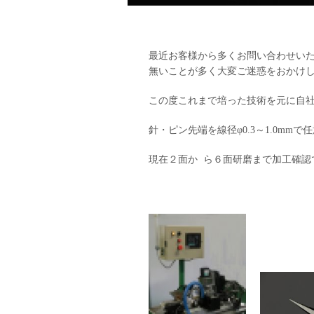
最近お客様から多くお問い合わせい
無いことが多く大変ご迷惑をおかけ
この度これまで培った技術を元に自
針・ピン先端を線径φ0.3～1.0mm
現在２面か ら６面研磨まで加工確