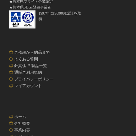
★熊本県ブライト企業認定
★熊本県SDGs登録事業者
1997年にISO9001認証を取
得
◎
ご依頼から納品まで
◎
よくある質問
◎
針真弧™ 製品一覧
◎
通販ご利用規約
◎
プライバシーポリシー
◎
マイアカウント
◎
ホーム
◎
会社概要
◎
事業内容