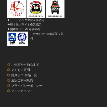
★リーディング育成企業認定
★熊本県ブライト企業認定
★熊本県SDGs登録事業者
1997年にISO9001認証を取
得
◎
ご依頼から納品まで
◎
よくある質問
◎
針真弧™ 製品一覧
◎
通販ご利用規約
◎
プライバシーポリシー
◎
マイアカウント