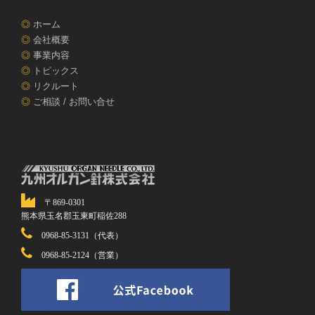
◎
ホーム
◎
会社概要
◎
事業内容
◎
トピックス
◎
リクルート
◎
ご相談 / お問い合せ
〒869-0301
熊本県玉名郡玉東町稲佐288
0968-85-3131（代表）
0968-85-2124（営業）