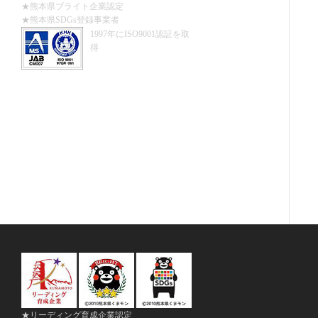
★熊本県ブライト企業認定
★熊本県SDGs登録事業者
1997年にISO9001認証を取
得
★リーディング育成企業認定