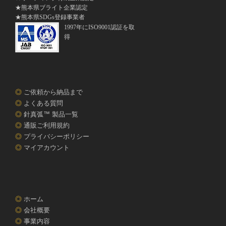
★熊本県ブライト企業認定
★熊本県SDGs登録事業者
1997年にISO9001認証を取
得
◎
ご依頼から納品まで
◎
よくある質問
◎
針真弧™ 製品一覧
◎
通販ご利用規約
◎
プライバシーポリシー
◎
マイアカウント
◎
ホーム
◎
会社概要
◎
事業内容