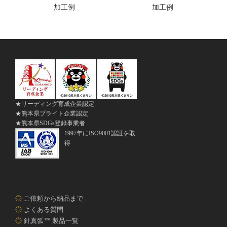
加工例
加工例
★リーディング育成企業認定
★熊本県ブライト企業認定
★熊本県SDGs登録事業者
1997年にISO9001認証を取
得
◎
ご依頼から納品まで
◎
よくある質問
◎
針真弧™ 製品一覧