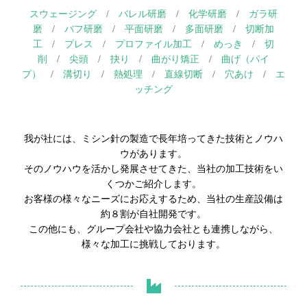
スウェージング
/
バレル研磨
/
化学研磨
/
ガラ研
磨
/
バフ研磨
/
平面研磨
/
多面研磨
/
切断加
工
/
プレス
/
プロファイル加工
/
めっき
/
切
削
/
尖頭
/
抉り
/
曲がり矯正
/
曲げ（パイ
プ）
/
溝切り
/
熱処理
/
直線切断
/
穴あけ
/
エ
ッチング
我が社には、ミシン針の製造で長年培ってきた技術とノウハ
ウがあります。
そのノウハウを活かし発展させてきた、当社の加工技術をい
くつかご紹介します。
お客様の様々なニーズにお応えするため、当社の生産設備は
約８割が自社開発です。
この他にも、グループ会社や協力会社とも連携しながら、
様々な加工に挑戦しております。