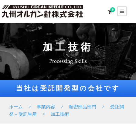
0
加工技術
Processing Skills
当社は受託開発型の会社です
ホーム
>
事業内容
>
精密部品部門
>
受託開
発 – 受託生産
>
加工技術