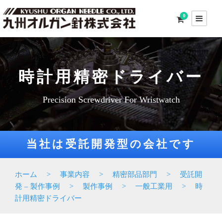
0
時計用精密ドライバー
Precision Screwdriver For Wristwatch
当社は受託開発型の会社です
ホーム
>
事業内容
>
精密部品部門
>
受託開
発 – 製作事例
>
製作事例
>
一般工業用
>
時
計用精密ドライバー