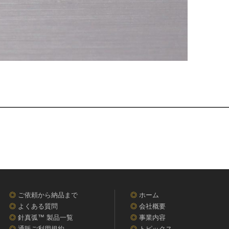
◎
ご依頼から納品まで
◎
ホーム
◎
よくある質問
◎
会社概要
◎
針真弧™ 製品一覧
◎
事業内容
◎
通販ご利用規約
◎
トピックス