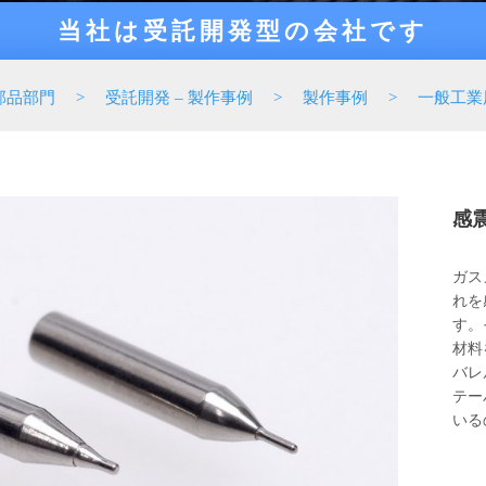
当社は受託開発型の会社です
部品部門
>
受託開発 – 製作事例
>
製作事例
>
一般工業
感
ガス
れを
す。
材料
バレ
テー
いる