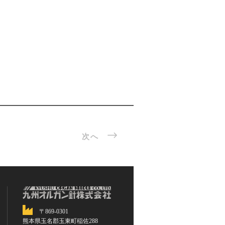
次へ
〒869-0301
熊本県玉名郡玉東町稲佐288